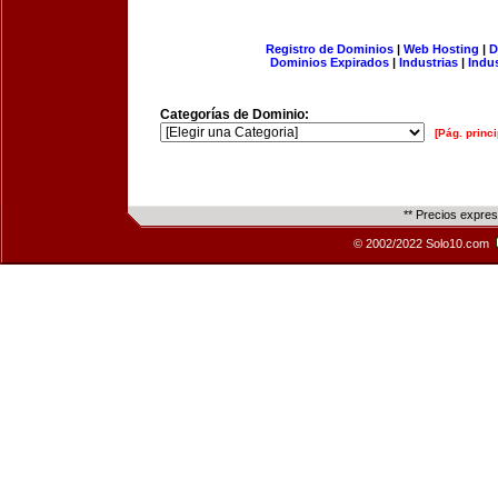
Registro de Dominios
|
Web Hosting
|
D
Dominios Expirados
|
Industrias
|
Indu
Categorías de Dominio:
[Pág. princi
** Precios expre
© 2002/2022 Solo10.com