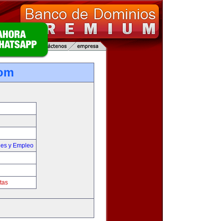
com
nes y Empleo
tas