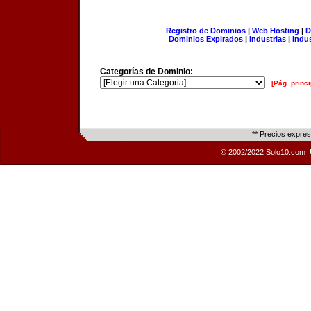
Registro de Dominios
|
Web Hosting
|
D
Dominios Expirados
|
Industrias
|
Indu
Categorías de Dominio:
[Pág. princi
** Precios expre
© 2002/2022 Solo10.com