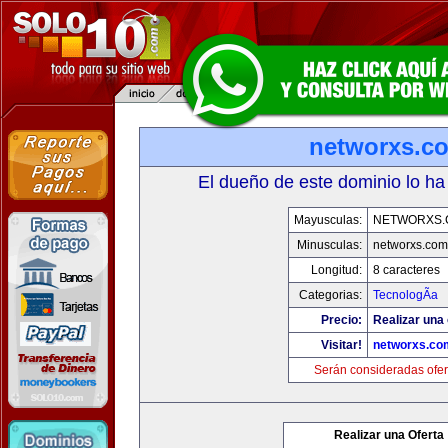
networxs.c
El dueño de este dominio lo ha
Mayusculas:
NETWORXS.
Minusculas:
networxs.com
Longitud:
8 caracteres
Categorias:
TecnologÃ­a
Precio:
Realizar una 
Visitar!
networxs.co
Serán consideradas ofer
Realizar una Oferta