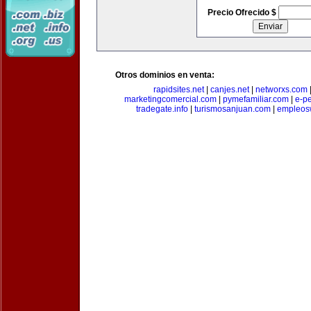
Precio Ofrecido $
Otros dominios en venta:
rapidsites.net
|
canjes.net
|
networxs.com
marketingcomercial.com
|
pymefamiliar.com
|
e-pe
tradegate.info
|
turismosanjuan.com
|
empleos