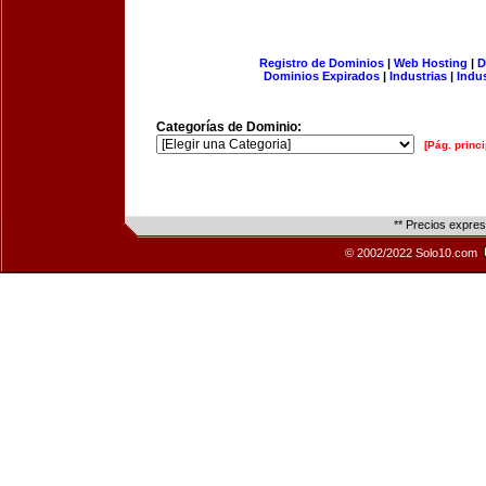
Registro de Dominios
|
Web Hosting
|
D
Dominios Expirados
|
Industrias
|
Indu
Categorías de Dominio:
[Pág. princi
** Precios expre
© 2002/2022 Solo10.com