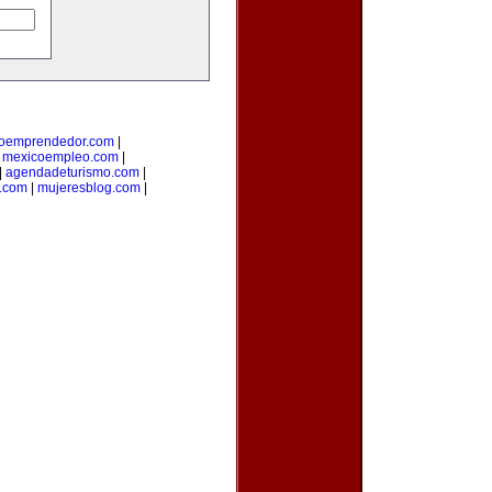
oemprendedor.com
|
|
mexicoempleo.com
|
|
agendadeturismo.com
|
l.com
|
mujeresblog.com
|