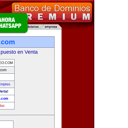
.com
 puesto en Venta
EO.COM
.com
Empleo
ferta!
o.com
tas