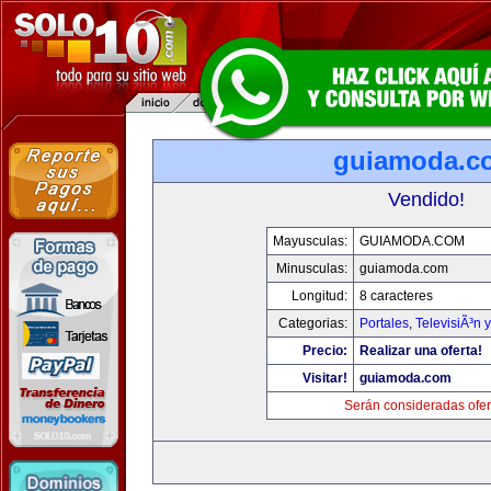
guiamoda.c
Vendido!
Mayusculas:
GUIAMODA.COM
Minusculas:
guiamoda.com
Longitud:
8 caracteres
Categorias:
Portales
,
TelevisiÃ³n 
Precio:
Realizar una oferta!
Visitar!
guiamoda.com
Serán consideradas ofer