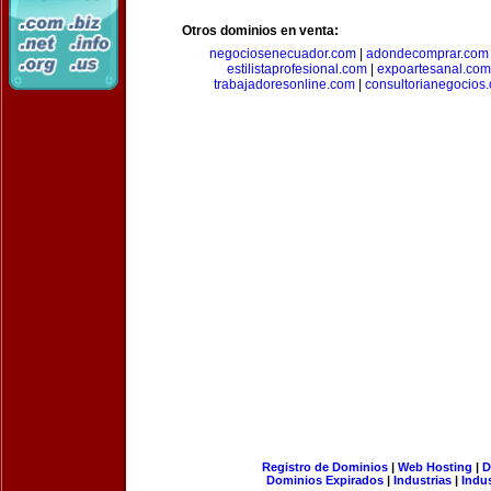
Otros dominios en venta:
negociosenecuador.com
|
adondecomprar.com
estilistaprofesional.com
|
expoartesanal.com
trabajadoresonline.com
|
consultorianegocios
Registro de Dominios
|
Web Hosting
|
D
Dominios Expirados
|
Industrias
|
Indu