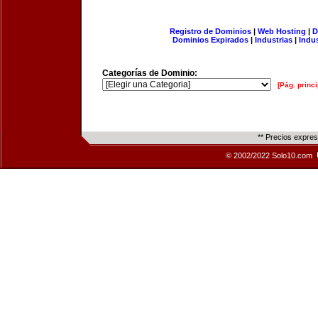
Registro de Dominios
|
Web Hosting
|
D
Dominios Expirados
|
Industrias
|
Indu
Categorías de Dominio:
[Pág. princi
** Precios expre
© 2002/2022 Solo10.com