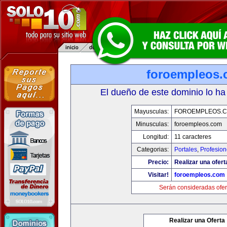
foroempleos
El dueño de este dominio lo ha
Mayusculas:
FOROEMPLEOS.
Minusculas:
foroempleos.com
Longitud:
11 caracteres
Categorias:
Portales
,
Profesio
Precio:
Realizar una ofert
Visitar!
foroempleos.com
Serán consideradas ofer
Realizar una Oferta