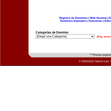
Registro de Dominios
|
Web Hosting
|
D
Dominios Expirados
|
Industrias
|
Indu
Categorías de Dominio:
[Pág. princi
** Precios expre
© 2002/2022 Solo10.com