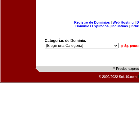
Registro de Dominios
|
Web Hosting
|
D
Dominios Expirados
|
Industrias
|
Indu
Categorías de Dominio:
[Pág. princi
** Precios expre
© 2002/2022 Solo10.com