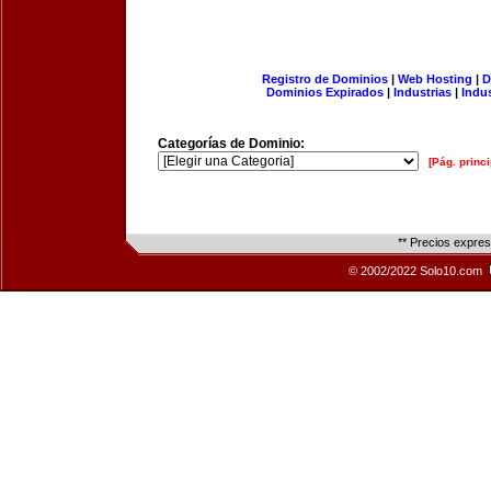
Registro de Dominios
|
Web Hosting
|
D
Dominios Expirados
|
Industrias
|
Indu
Categorías de Dominio:
[Pág. princi
** Precios expre
© 2002/2022 Solo10.com