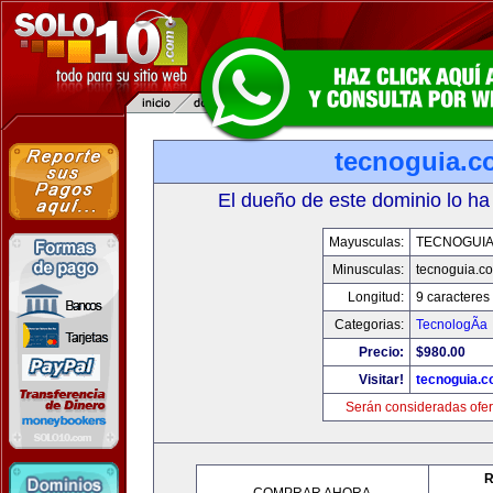
tecnoguia.c
El dueño de este dominio lo ha
Mayusculas:
TECNOGUI
Minusculas:
tecnoguia.c
Longitud:
9 caracteres
Categorias:
TecnologÃ­a
Precio:
$980.00
Visitar!
tecnoguia.
Serán consideradas ofer
R