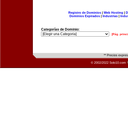
Registro de Dominios
|
Web Hosting
|
D
Dominios Expirados
|
Industrias
|
Indu
Categorías de Dominio:
[Pág. princi
** Precios expre
© 2002/2022 Solo10.com