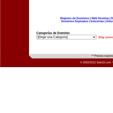
Registro de Dominios
|
Web Hosting
|
D
Dominios Expirados
|
Industrias
|
Indu
Categorías de Dominio:
[Pág. princi
** Precios expre
© 2002/2022 Solo10.com