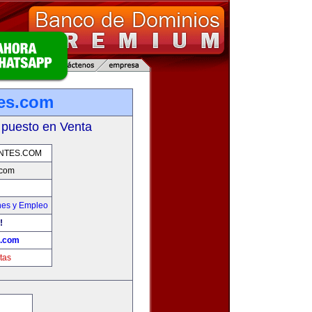
tes.com
 puesto en Venta
NTES.COM
.com
nes y Empleo
!
s.com
tas