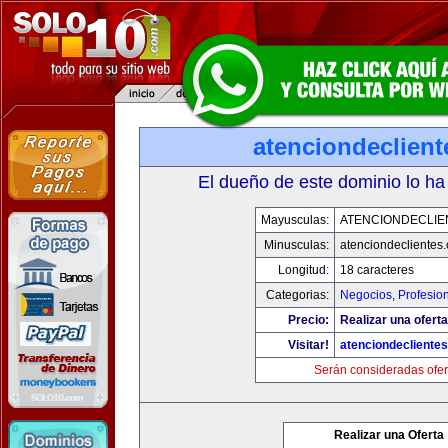
atenciondeclien
El dueño de este dominio lo ha
Mayusculas:
ATENCIONDECLIE
Minusculas:
atenciondeclientes
Longitud:
18 caracteres
Categorias:
Negocios
,
Profesio
Precio:
Realizar una oferta
Visitar!
atenciondecliente
Serán consideradas ofer
Realizar una Oferta