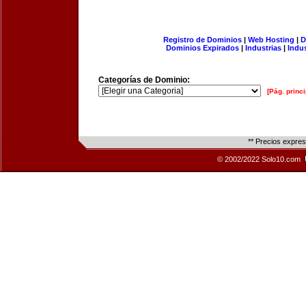
Registro de Dominios
|
Web Hosting
|
D
Dominios Expirados
|
Industrias
|
Indu
Categorías de Dominio:
[Pág. princi
** Precios expre
© 2002/2022 Solo10.com