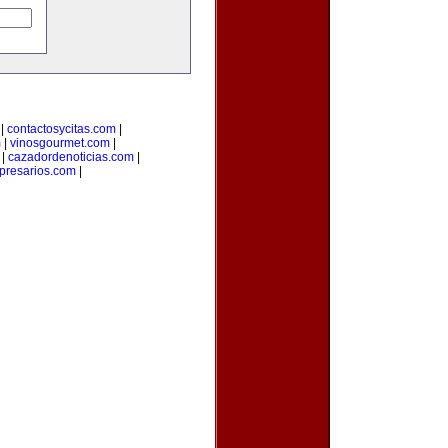
|
contactosycitas.com
|
m
|
vinosgourmet.com
|
|
cazadordenoticias.com
|
presarios.com
|