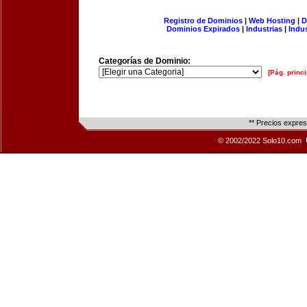
Registro de Dominios
|
Web Hosting
|
D
Dominios Expirados
|
Industrias
|
Indu
Categorías de Dominio:
[Pág. princi
** Precios expre
© 2002/2022 Solo10.com