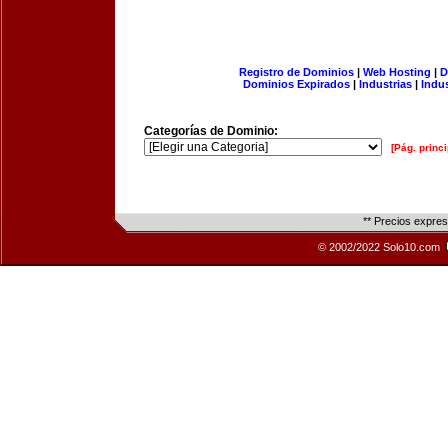
Registro de Dominios
|
Web Hosting
|
D
Dominios Expirados
|
Industrias
|
Indu
Categorías de Dominio:
[Pág. princi
** Precios expre
© 2002/2022 Solo10.com