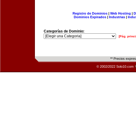
Registro de Dominios
|
Web Hosting
|
D
Dominios Expirados
|
Industrias
|
Indu
Categorías de Dominio:
[Pág. princi
** Precios expre
© 2002/2022 Solo10.com