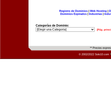
Registro de Dominios
|
Web Hosting
|
D
Dominios Expirados
|
Industrias
|
Indu
Categorías de Dominio:
[Pág. princi
** Precios expre
© 2002/2022 Solo10.com