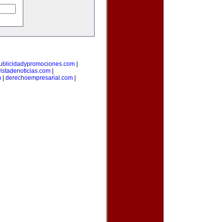
ublicidadypromociones.com
|
vistadenoticias.com
|
m
|
derechoempresarial.com
|