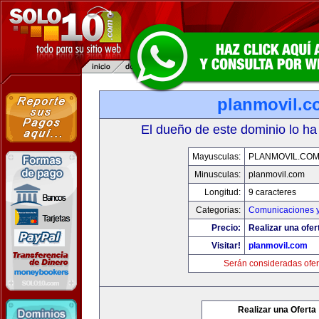
planmovil.c
El dueño de este dominio lo ha
Mayusculas:
PLANMOVIL.CO
Minusculas:
planmovil.com
Longitud:
9 caracteres
Categorias:
Comunicaciones y
Precio:
Realizar una ofer
Visitar!
planmovil.com
Serán consideradas ofer
Realizar una Oferta