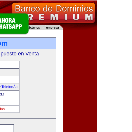
om
 puesto en Venta
M
 TelefonÃ­a
ta!
tas