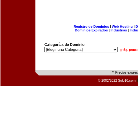
Registro de Dominios
|
Web Hosting
|
D
Dominios Expirados
|
Industrias
|
Indu
Categorías de Dominio:
[Pág. princi
** Precios expre
© 2002/2022 Solo10.com