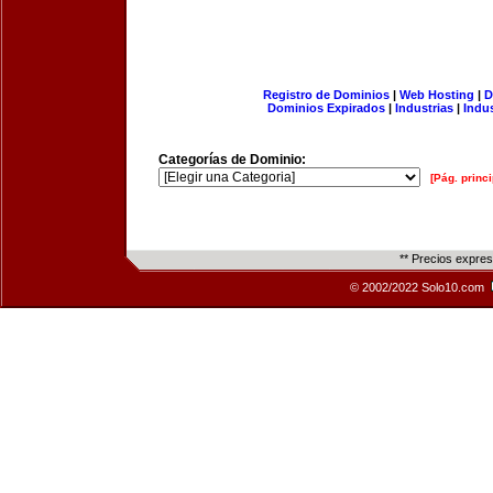
Registro de Dominios
|
Web Hosting
|
D
Dominios Expirados
|
Industrias
|
Indu
Categorías de Dominio:
[Pág. princi
** Precios expre
© 2002/2022 Solo10.com