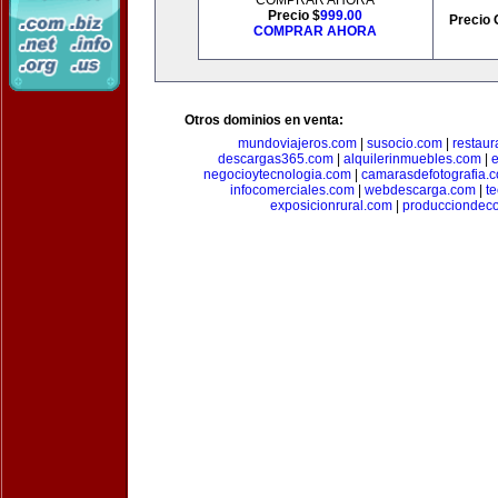
COMPRAR AHORA
Precio $
999.00
Precio 
COMPRAR AHORA
Otros dominios en venta:
mundoviajeros.com
|
susocio.com
|
restaur
descargas365.com
|
alquilerinmuebles.com
|
e
negocioytecnologia.com
|
camarasdefotografia.
infocomerciales.com
|
webdescarga.com
|
t
exposicionrural.com
|
producciondec