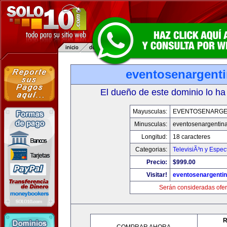
eventosenargent
El dueño de este dominio lo ha
Mayusculas:
EVENTOSENARGE
Minusculas:
eventosenargentin
Longitud:
18 caracteres
Categorias:
TelevisiÃ³n y Espec
Precio:
$999.00
Visitar!
eventosenargenti
Serán consideradas ofer
R