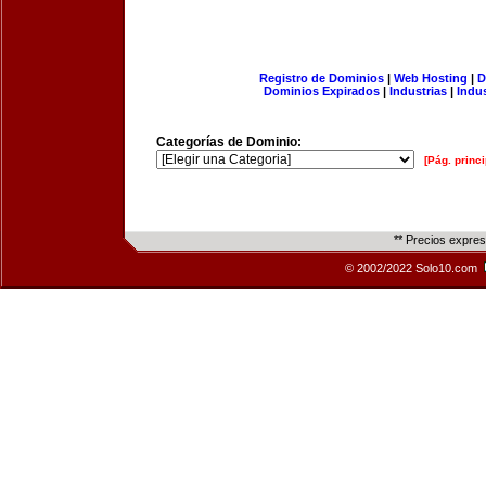
Registro de Dominios
|
Web Hosting
|
D
Dominios Expirados
|
Industrias
|
Indu
Categorías de Dominio:
[Pág. princi
** Precios expre
© 2002/2022 Solo10.com