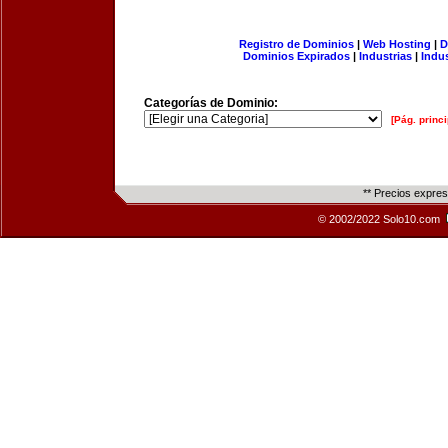
Registro de Dominios
|
Web Hosting
|
D
Dominios Expirados
|
Industrias
|
Indu
Categorías de Dominio:
[Pág. princi
** Precios expre
© 2002/2022 Solo10.com