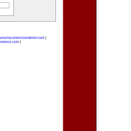
sesoriacomercioexterior.com
|
eelance.com
|