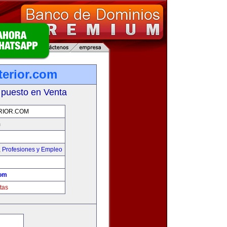
terior.com
 puesto en Venta
RIOR.COM
m
,
Profesiones y Empleo
com
tas