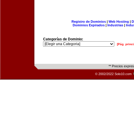
Registro de Dominios
|
Web Hosting
|
D
Dominios Expirados
|
Industrias
|
Indu
Categorías de Dominio:
[Pág. princi
** Precios expre
© 2002/2022 Solo10.com