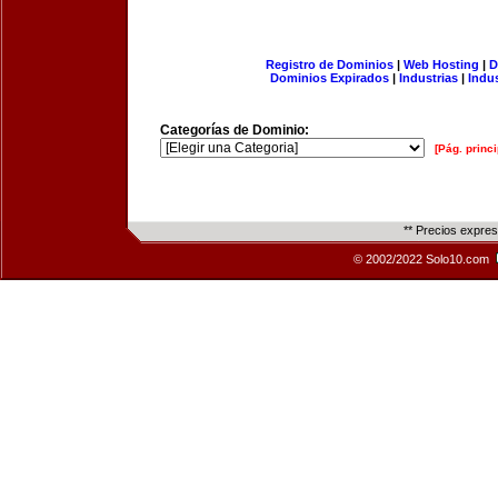
Registro de Dominios
|
Web Hosting
|
D
Dominios Expirados
|
Industrias
|
Indu
Categorías de Dominio:
[Pág. princi
** Precios expre
© 2002/2022 Solo10.com