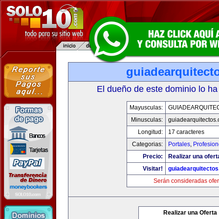
guiadearquitect
El dueño de este dominio lo ha
Mayusculas:
GUIADEARQUITE
Minusculas:
guiadearquitectos
Longitud:
17 caracteres
Categorias:
Portales
,
Profesio
Precio:
Realizar una ofert
Visitar!
guiadearquitecto
Serán consideradas ofer
Realizar una Oferta