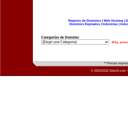
Registro de Dominios
|
Web Hosting
|
D
Dominios Expirados
|
Industrias
|
Indu
Categorías de Dominio:
[Pág. princi
** Precios expre
© 2002/2022 Solo10.com