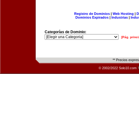
Registro de Dominios
|
Web Hosting
|
D
Dominios Expirados
|
Industrias
|
Indu
Categorías de Dominio:
[Pág. princi
** Precios expre
© 2002/2022 Solo10.com