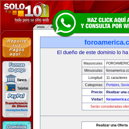
foroamerica.
El dueño de este dominio lo ha
Mayusculas:
FOROAMERI
Minusculas:
foroamerica.c
Longitud:
11 caracteres
Categorias:
Portales
,
Soci
Precio:
Realizar una o
Visitar!
foroamerica.
Serán consideradas ofer
Realizar una Oferta