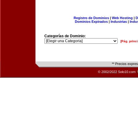
Registro de Dominios
|
Web Hosting
|
D
Dominios Expirados
|
Industrias
|
Indu
Categorías de Dominio:
[Pág. princi
** Precios expre
© 2002/2022 Solo10.com