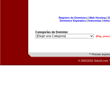
Registro de Dominios
|
Web Hosting
|
D
Dominios Expirados
|
Industrias
|
Indu
Categorías de Dominio:
[Pág. princi
** Precios expre
© 2002/2022 Solo10.com