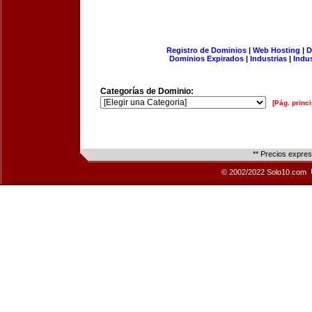
Registro de Dominios
|
Web Hosting
|
D
Dominios Expirados
|
Industrias
|
Indu
Categorías de Dominio:
[Pág. princi
** Precios expre
© 2002/2022 Solo10.com