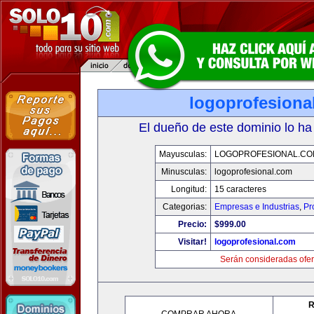
logoprofesiona
El dueño de este dominio lo ha
Mayusculas:
LOGOPROFESIONAL.CO
Minusculas:
logoprofesional.com
Longitud:
15 caracteres
Categorias:
Empresas e Industrias
,
Pr
Precio:
$999.00
Visitar!
logoprofesional.com
Serán consideradas ofer
R