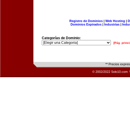
Registro de Dominios
|
Web Hosting
|
D
Dominios Expirados
|
Industrias
|
Indu
Categorías de Dominio:
[Pág. princi
** Precios expre
© 2002/2022 Solo10.com