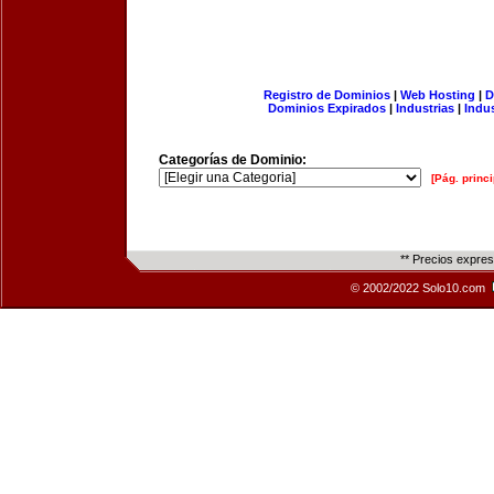
Registro de Dominios
|
Web Hosting
|
D
Dominios Expirados
|
Industrias
|
Indu
Categorías de Dominio:
[Pág. princi
** Precios expre
© 2002/2022 Solo10.com