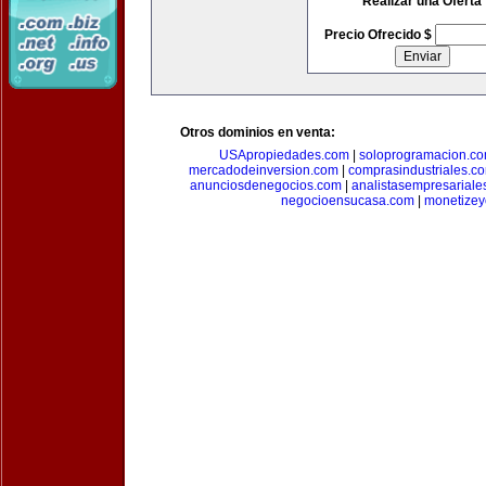
Realizar una Oferta
Precio Ofrecido $
Otros dominios en venta:
USApropiedades.com
|
soloprogramacion.c
mercadodeinversion.com
|
comprasindustriales.c
anunciosdenegocios.com
|
analistasempresariale
negocioensucasa.com
|
monetize