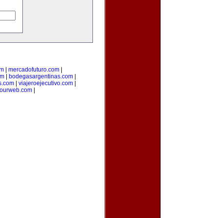
om
|
mercadofuturo.com
|
om
|
bodegasargentinas.com
|
s.com
|
viajeroejecutivo.com
|
yourweb.com
|