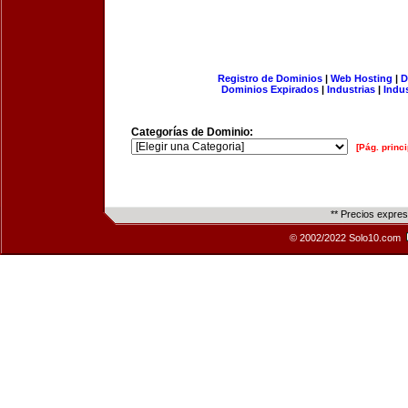
Registro de Dominios
|
Web Hosting
|
D
Dominios Expirados
|
Industrias
|
Indu
Categorías de Dominio:
[Pág. princi
** Precios expre
© 2002/2022 Solo10.com