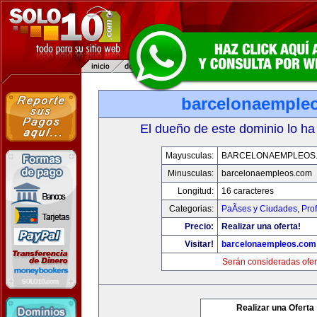
barcelonaemple
El dueño de este dominio lo ha
Mayusculas:
BARCELONAEMPLEOS
Minusculas:
barcelonaempleos.com
Longitud:
16 caracteres
Categorias:
PaÃ­ses y Ciudades
,
Pro
Precio:
Realizar una oferta!
Visitar!
barcelonaempleos.com
Serán consideradas ofer
Realizar una Oferta