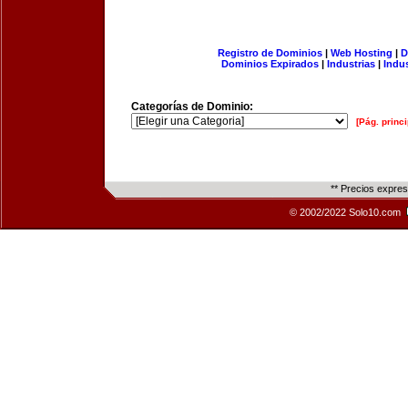
Registro de Dominios
|
Web Hosting
|
D
Dominios Expirados
|
Industrias
|
Indu
Categorías de Dominio:
[Pág. princi
** Precios expre
© 2002/2022 Solo10.com