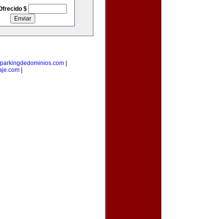
Ofrecido $
parkingdedominios.com
|
aje.com
|