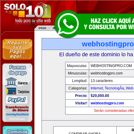
webhostingpr
El dueño de este dominio lo ha
Mayusculas:
WEBHOSTINGPRO.COM
Minusculas:
webhostingpro.com
Longitud:
13 caracteres
Categorias:
Internet
,
TecnologÃ­a
,
Web 
Precio:
$20,000.00
Visitar!
webhostingpro.com
Serán consideradas ofer
R