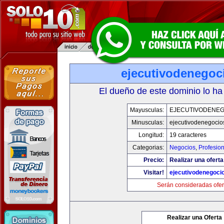
ejecutivodenegoc
El dueño de este dominio lo ha
Mayusculas:
EJECUTIVODENEG
Minusculas:
ejecutivodenegocio
Longitud:
19 caracteres
Categorias:
Negocios
,
Profesio
Precio:
Realizar una oferta
Visitar!
ejecutivodenegoci
Serán consideradas ofer
Realizar una Oferta