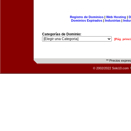
Registro de Dominios
|
Web Hosting
|
D
Dominios Expirados
|
Industrias
|
Indu
Categorías de Dominio:
[Pág. princi
** Precios expre
© 2002/2022 Solo10.com