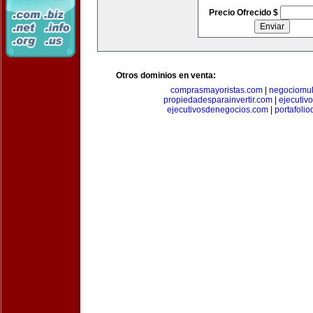
Precio Ofrecido $
Otros dominios en venta:
comprasmayoristas.com
|
negociomul
propiedadesparainvertir.com
|
ejecutiv
ejecutivosdenegocios.com
|
portafoli